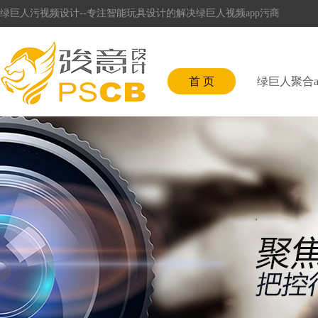
绿巨人污视频设计--专注智能玩具设计的解决绿巨人视频app污商
首 页
绿巨人聚合a