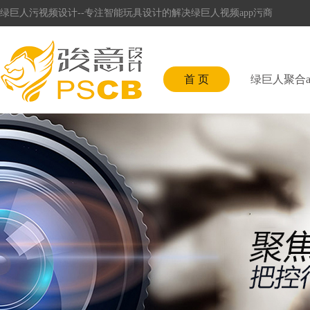
绿巨人污视频设计--专注智能玩具设计的解决绿巨人视频app污商
首 页
绿巨人聚合a