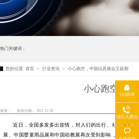
热门关键词：
您的位置:
首页
>
行业资讯
>
小心跑空，中国玩具展会又延期
小心跑空
QQ咨询
来源：
发布日期： 2021.12.30
绿巨人聚合
app平台热线
近日，全国多发多出疫情，对人们的出行、社交再次
展、中国婴童用品展和中国幼教展再次受到影响，主办方决定将