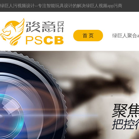
绿巨人污视频设计--专注智能玩具设计的解决绿巨人视频app污商
首 页
绿巨人聚合a