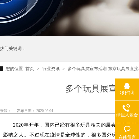
热门关键词：
您的位置:
首页
>
行业资讯
>
多个玩具展宣布延期 东京玩具展直接
多个玩具展宣布延
QQ咨询
来源：
发布日期： 2020.05.04
绿巨人聚合
app平台热线
2020年开年，国内已经有很多玩具相关的展会宣布延期
影响之大。不过现在疫情是全球性的，很多国外玩具展会也受
在线留言